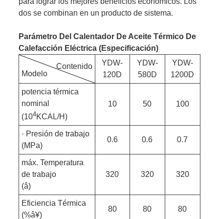
para lograr los mejores beneficios económicos. Los
dos se combinan en un producto de sistema.
Parámetro Del Calentador De Aceite Térmico De
Calefacción Eléctrica (especificación)
YDW-
YDW-
YDW-
Contenido
Modelo
120D
580D
1200D
potencia térmica
nominal
10
50
100
4
(10
KCAL/H)
· Presión de trabajo
0.6
0.6
0.7
(MPa)
máx. Temperatura
de trabajo
320
320
320
(â)
Eficiencia Térmica
80
80
80
(%â¥)