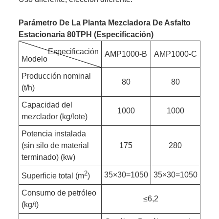
Parámetro De La Planta Mezcladora De Asfalto
Estacionaria 80TPH (especificación)
Especificación
AMP1000-B
AMP1000-C
Modelo
Producción nominal
80
80
(t/h)
Capacidad del
1000
1000
mezclador (kg/lote)
Potencia instalada
(sin silo de material
175
280
terminado) (kw)
2
35×30=1050
35×30=1050
Superficie total (m
)
Consumo de petróleo
≤6,2
(kg/t)