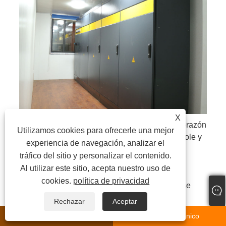
X
El sistema de control por computadora es el corazón
Utilizamos cookies para ofrecerle una mejor
de toda la Planta Mezcladora de Asfalto. Controle y
experiencia de navegación, analizar el
monitoree automáticamente el sistema, todo el
tráfico del sitio y personalizar el contenido.
proceso de producción podría mostrarse y
Al utilizar este sitio, acepta nuestro uso de
controlarse en la sala de control.
cookies.
política de privacidad
Sistema de autodiagnóstico, cualquier avería se
mostrará en pantalla de forma automática.
Rechazar
Aceptar
Puede almacenar más de 1000 recetas y datos de
whatsapp
Correo electrónico
producción diaria durante un año; Puede analizar y