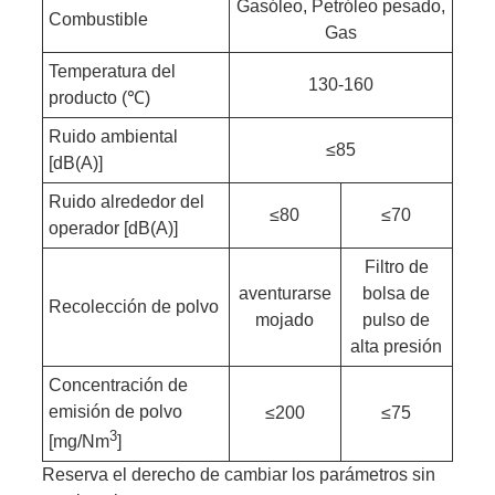
Gasóleo, Petróleo pesado,
Combustible
Gas
Temperatura del
130-160
producto (℃)
Ruido ambiental
≤85
[dB(A)]
Ruido alrededor del
≤80
≤70
operador [dB(A)]
Filtro de
aventurarse
bolsa de
Recolección de polvo
mojado
pulso de
alta presión
Concentración de
emisión de polvo
≤200
≤75
3
[mg/Nm
]
Reserva el derecho de cambiar los parámetros sin